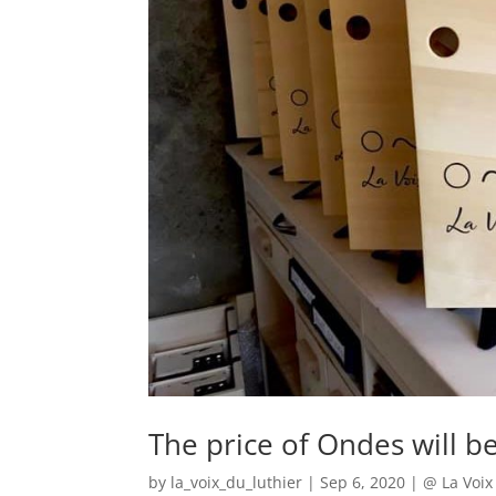
The price of Ondes will b
by
la_voix_du_luthier
|
Sep 6, 2020
|
@ La Voix